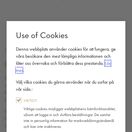
Use of Cookies
Avoid The Queue
Denna webbplats använder cookies för att fungera, ge
våra besökare den mest lämpliga informationen och
låter oss övervaka och förbättra dess prestanda.
Läs
CLICK AND COLLECT
mer
.
The ultimate time saver, order ahead, beat the queues and earn
Välj vilka cookies du gärna använder när du surfar på
rewards along the way. Make sure you have the latest version of
vår sida.:
the App (this bit’s important) so you can see Click & Collect on the
home screen. If not, you’ll need to update it in the App Store.
VIKTIGT
Viktiga cookies möjliggör webbplatsens kärnfunktionalitet,
Select the store and then the items you wish to purchase. If you
såsom att logga in och slutföra beställningar. De samlar
haven’t already, you’ll need to link a payment card to complete
inte in personlig information för marknadsföringsändamål
your order. It’ll make all future payments seamless.
och kan inte inaktiveras.