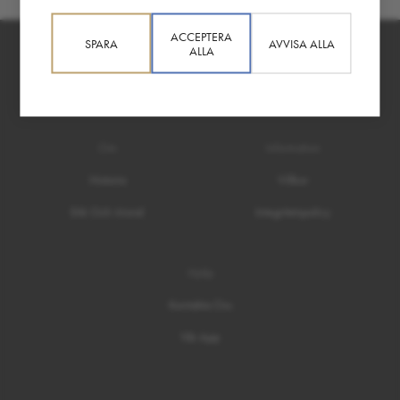
ACCEPTERA
SPARA
AVVISA ALLA
ALLA
Om
Information
Historia
Villkor
Etik Och Moral
Integritetspolicy
Hjälp
Kontakta Oss
Vår App