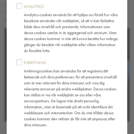
We’ll send you updates and notify you when your order’s ready to
ANALYTICS
collect. There’s a designated, easy-to-spot area where your coffee
Analytics-cookies används för att hjälpa oss förstå hur våra
(or other items) will be waiting for you.
besökare använder vår webbplats, så att vi kan förbättra
både dess innehåll och prestanda. Informationen som
dessa cookies samlar in är aggregerad och anonym. Utan
dessa cookies kommer vi inte att kunna berätta hur många
gånger du besökte vår webbplats eller vilken information
du försökte hitta.
INRIKTNING
Inriktningscookies kan användas för att registrera ditt
beteende och dina preferenser, för att presentera innehåll
som är mer relevant för dina intressen och visa dig
relevanta annonser på andra webbplatser. Dessa cookies
kan ställas in via vår webbplats av oss eller våra
annonspartners. De lagrar inte direkt personlig
information, utan är baserade på att unikt identifiera din
webbläsare och internetenhet. Om du inte tillåter dessa
cookies kommer den reklam du får inte att anpassas efter
dina intressen.