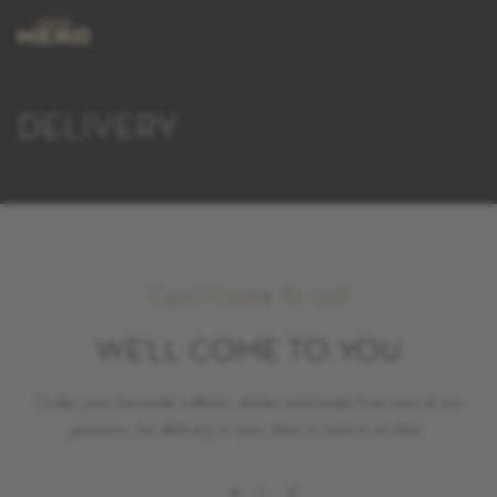
DELIVERY
Can't Come To Us?
WE'LL COME TO YOU
Order your favourite coffees, drinks and treats from one of our
partners, for delivery to your door in next to no time.
WOLT