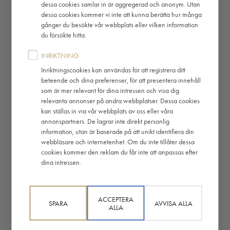
dessa cookies samlar in är aggregerad och anonym. Utan
Vår signatur espresso med en touch av mjölkskum.
dessa cookies kommer vi inte att kunna berätta hur många
gånger du besökte vår webbplats eller vilken information
Standard
du försökte hitta.
INRIKTNING
PER 100G
PER PRODUKT
Inriktningscookies kan användas för att registrera ditt
Energi (kJ)
97 kj
0 kj
beteende och dina preferenser, för att presentera innehåll
Energi (kcal)
23 kcal
0 kcal
som är mer relevant för dina intressen och visa dig
relevanta annonser på andra webbplatser. Dessa cookies
Fett
0.7 g
0 g
kan ställas in via vår webbplats av oss eller våra
Mättat fett
0.2 g
0 g
annonspartners. De lagrar inte direkt personlig
Kolhydrater
2.5 g
0 g
information, utan är baserade på att unikt identifiera din
webbläsare och internetenhet. Om du inte tillåter dessa
Socker
1 g
0 g
cookies kommer den reklam du får inte att anpassas efter
Protein
1.7 g
0 g
dina intressen.
Salt
0 g
0 g
ACCEPTERA
Allergens:
Mjölk
SPARA
AVVISA ALLA
ALLA