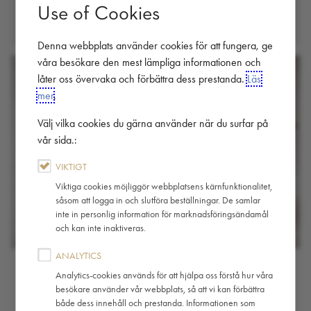
Vår signatur espresso med en touch av mjölkskum.
Use of Cookies
Denna webbplats använder cookies för att fungera, ge
våra besökare den mest lämpliga informationen och
låter oss övervaka och förbättra dess prestanda.
Läs
mer
.
Välj vilka cookies du gärna använder när du surfar på
vår sida.:
VIKTIGT
Viktiga cookies möjliggör webbplatsens kärnfunktionalitet,
såsom att logga in och slutföra beställningar. De samlar
inte in personlig information för marknadsföringsändamål
och kan inte inaktiveras.
ANALYTICS
CLOSE
Analytics-cookies används för att hjälpa oss förstå hur våra
Espresso Macchiato
besökare använder vår webbplats, så att vi kan förbättra
både dess innehåll och prestanda. Informationen som