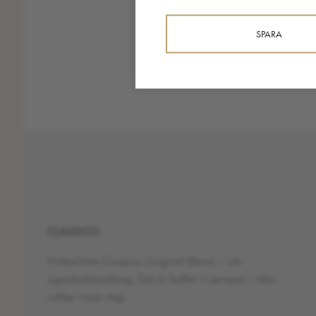
SPARA
CLASSICO
Prisbelönta Classico Original Blend – vår
signaturblandning. Det är kaffet vi serverar i våra
caféer varje dag.