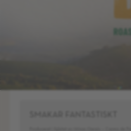
SMAKAR FANTASTISKT
Producerat i hjärtat av Minas Gerais – Carmo de Pa