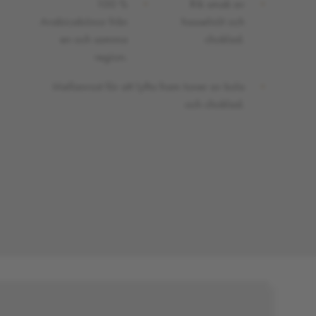
100 %
Rik smak av
Arabicabönor från
hasselnöt och
en och samma
choklad.
region.
Mellanrost för att lyfta fram toner av kola
och choklad.