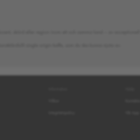
cent, skörd eller region inom ett och samma land – av exceptionell 
karaktärsfullt single origin kaffe, som du ska kunna njuta av.
Information
Hjälp
Villkor
Kontakt
Integritetspolicy
Vår App