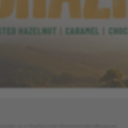
ranaíba, en av Brasiliens mest välrenommerade kafferegioner.