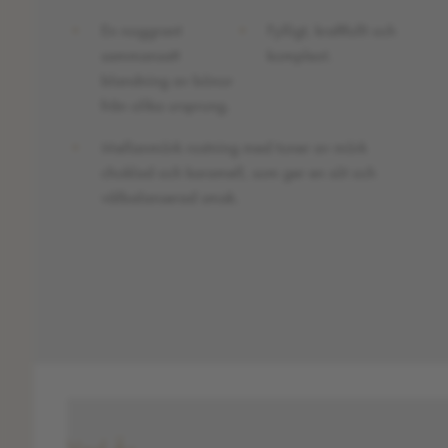
En noggrant
Fylligt, kraftfullt och
sammansatt
komplext.
blandning av bönor
från olika ursprung.
Mellanmörk rostning med toner av mörk
choklad och karamell, som ger en söt och
välbalanserad smak.