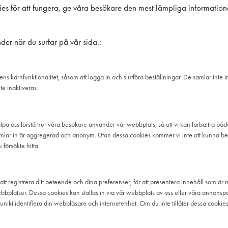
 för att fungera, ge våra besökare den mest lämpliga information
.
der när du surfar på vår sida.:
s kärnfunktionalitet, såsom att logga in och slutföra beställningar. De samlar inte i
e inaktiveras.
älpa oss förstå hur våra besökare använder vår webbplats, så att vi kan förbättra bå
mlar in är aggregerad och anonym. Utan dessa cookies kommer vi inte att kunna b
 försökte hitta.
tt registrera ditt beteende och dina preferenser, för att presentera innehåll som är m
platser. Dessa cookies kan ställas in via vår webbplats av oss eller våra annonspar
 unikt identifiera din webbläsare och internetenhet. Om du inte tillåter dessa cookie