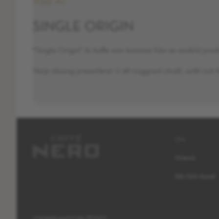
Vad Är
SINGLE ORIGIN
"Single Origin" är kaffe som kommer från en enskild produ
Varje säsong presenterar vi ett noggrant utvalt, unikt och 
Om
Historia
Etik Och Moral
/
POLICY
COOKIESAMTYCKE