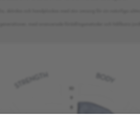
a, skördas och handplockas med stor omsorg för sin naturliga sötm
ra generationer, med avancerade förädlingsmetoder och hållbara jor