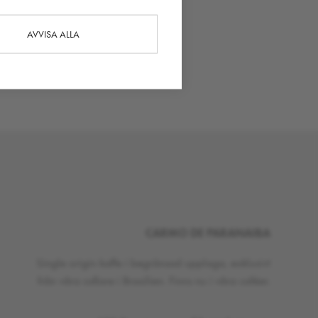
AVVISA ALLA
CARMO DE PARANAIBA
Single origin kaffe i begränsad upplaga, exklusivt
från våra odlare i Brasilien. Finns nu i våra caféer.