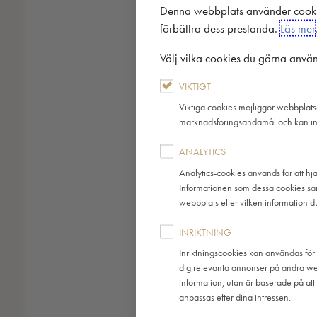
Denna webbplats använder cookies
förbättra dess prestanda.
Läs mer
Välj vilka cookies du gärna använ
VIKTIGT
Viktiga cookies möjliggör webbplatsen
marknadsföringsändamål och kan int
ANALYTICS
Analytics-cookies används för att hj
Informationen som dessa cookies sa
webbplats eller vilken information du
INRIKTNING
Inriktningscookies kan användas för a
dig relevanta annonser på andra webb
information, utan är baserade på att
anpassas efter dina intressen.