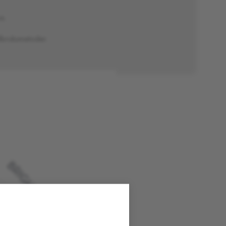
a.
dbruksmetoder.