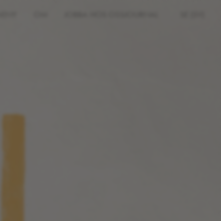
MENY
OM
JOBBA HOS OSS
JOURNAL
SE (SV)